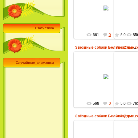
06.02.2010
MultBox
Статистика
661
0
5.0
85
Звёздные собаки Белка и Стрелка
Случайные_анимашки
06.02.2010
MultBox
568
0
5.0
76
Звёздные собаки Белка и Стрелка