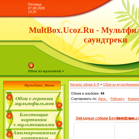
Пятница
07.08.2026
13:25
MultBox.Ucoz.Ru - Мультфи
саундтреки
Обои из мультиков »
Каталог обоев А-Я
»
Обои из мультфильма
Мультбокс_Меню
Обоев в альбоме
:
44
Сортировать по
:
Дате
·
Рейтингу
·
Комме
Звёздные собаки Белка и Стрелка