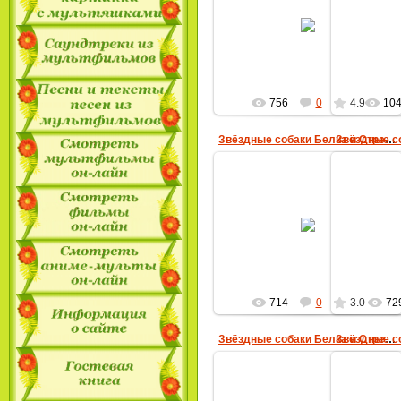
06.02.2010
MultBox
756
0
4.9
10
Звёздные собаки Белка и Стрелка
06.02.2010
MultBox
714
0
3.0
72
Звёздные собаки Белка и Стрелка