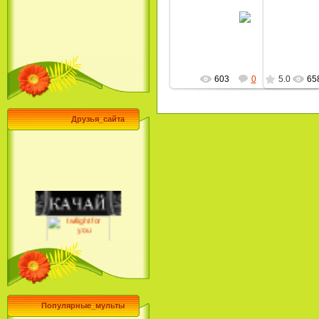
06.02.2010
MultBox
603
0
5.0
65
Друзья_сайта
Популярные_мульты