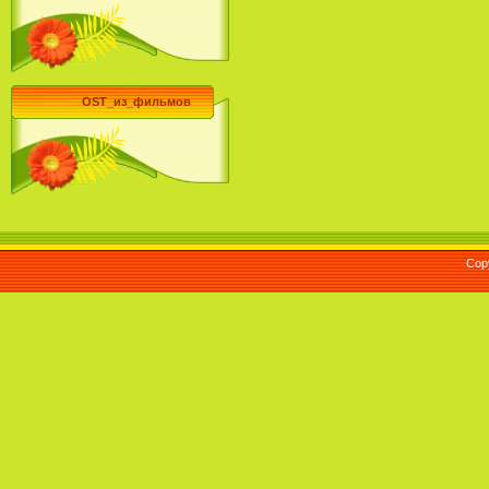
OST_из_фильмов
Cop