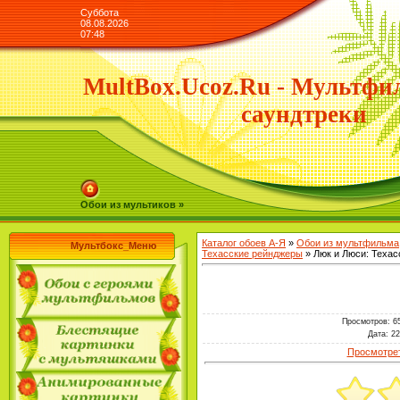
Суббота
08.08.2026
07:48
MultBox.Ucoz.Ru - Мультфи
саундтреки
Обои из мультиков »
Каталог обоев А-Я
»
Обои из мультфильма
Мультбокс_Меню
Техасские рейнджеры
» Люк и Люси: Теха
Просмотров
: 6
Дата
: 2
Просмотрет