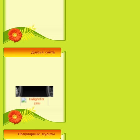
Друзья_сайта
Популярные_мульты