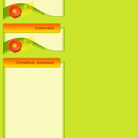
Статистика
Случайные_анимашки