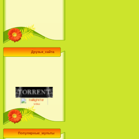
Друзья_сайта
Популярные_мульты