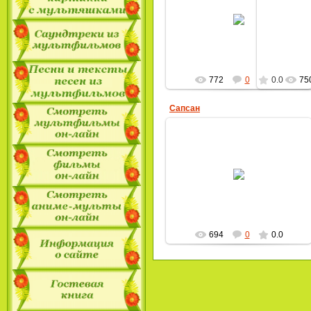
22.12.2009
MultBox
772
0
0.0
75
Сапсан
22.12.2009
MultBox
694
0
0.0