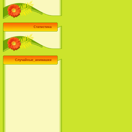
Статистика
Случайные_анимашки