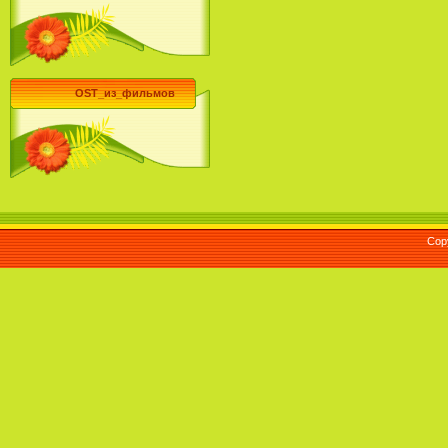
OST_из_фильмов
Cop