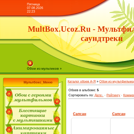
Пятница
07.08.2026
22:23
MultBox.Ucoz.Ru - Мультфи
саундтреки
Обои из мультиков »
Каталог обоев А-Я
»
Обои из мультфильма
Мультбокс_Меню
Обоев в альбоме
:
5
Сортировать по
:
Дате
·
Рейтингу
·
Комме
Сапсан
Сапсан