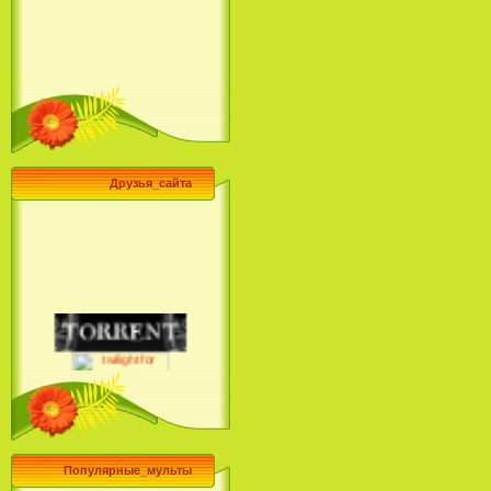
Друзья_сайта
Популярные_мульты