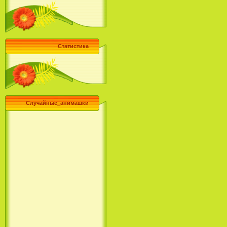
Статистика
Случайные_анимашки