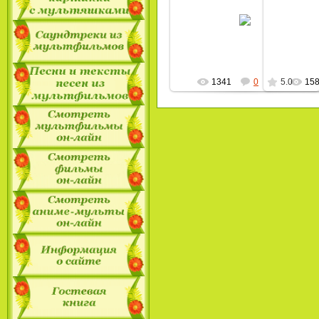
06.02.2010
MultBox
1341
0
5.0
15