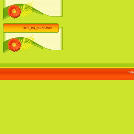
OST_из_фильмов
Cop