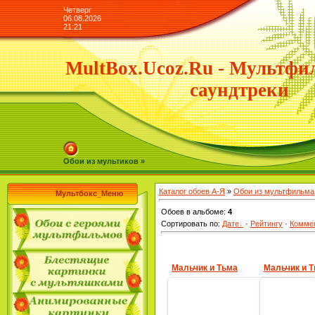
Четверг
06.08.2026
21:21
MultBox.Ucoz.Ru - Мультфи
саундтреки
Обои из мультиков »
Каталог обоев А-Я
»
Обои из мультфильма
Мультбокс_Меню
Обоев в альбоме
:
4
Сортировать по
:
Дате
·
Рейтингу
·
Комме
Мальчик и Тьма
Мальчик и 