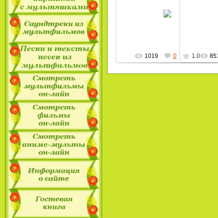
22.12.2009
MultBox
1019
0
1.0
85