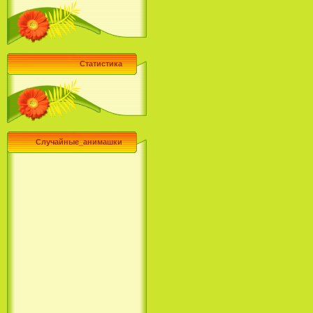
Статистика
Случайные_анимашки