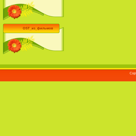
OST_из_фильмов
Cop