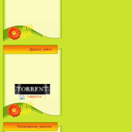
Друзья_сайта
Популярные_мульты