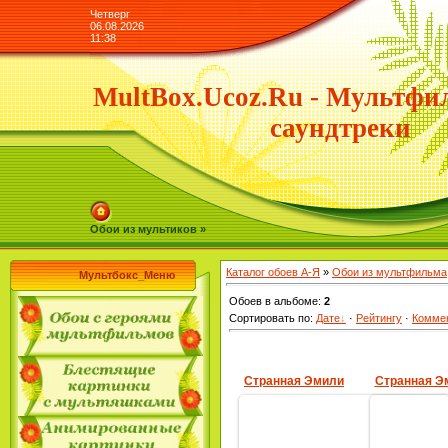
Четверг
06.08.2026
11:38
MultBox.Ucoz.Ru - Мультфи
саундтреки
Обои из мультиков »
Каталог обоев А-Я
»
Обои из мультфильма
Мультбокс_Меню
Обоев в альбоме
:
2
Сортировать по
:
Дате
·
Рейтингу
·
Комме
Странная Эмили
Странная Э